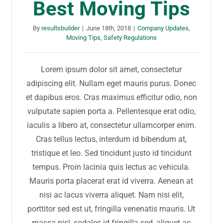
Best Moving Tips
By
resultsbuilder
|
June 18th, 2018
|
Company Updates
,
Moving Tips
,
Safety Regulations
Lorem ipsum dolor sit amet, consectetur
adipiscing elit. Nullam eget mauris purus. Donec
et dapibus eros. Cras maximus efficitur odio, non
vulputate sapien porta a. Pellentesque erat odio,
iaculis a libero at, consectetur ullamcorper enim.
Cras tellus lectus, interdum id bibendum at,
tristique et leo. Sed tincidunt justo id tincidunt
tempus. Proin lacinia quis lectus ac vehicula.
Mauris porta placerat erat id viverra. Aenean at
nisi ac lacus viverra aliquet. Nam nisi elit,
porttitor sed est ut, fringilla venenatis mauris. Ut
massa nisl, sodales id fringilla sed, aliquet ac