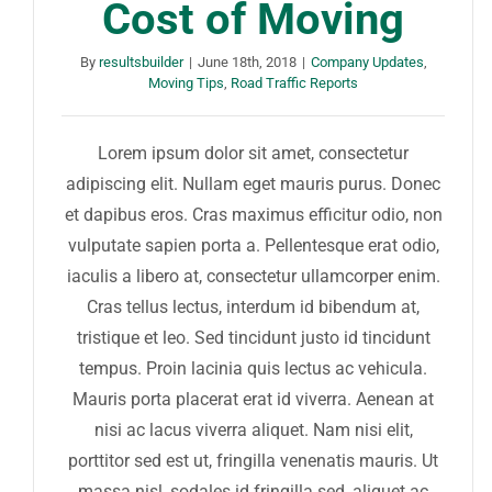
Cost of Moving
By
resultsbuilder
|
June 18th, 2018
|
Company Updates
,
Moving Tips
,
Road Traffic Reports
Lorem ipsum dolor sit amet, consectetur
adipiscing elit. Nullam eget mauris purus. Donec
et dapibus eros. Cras maximus efficitur odio, non
vulputate sapien porta a. Pellentesque erat odio,
iaculis a libero at, consectetur ullamcorper enim.
Cras tellus lectus, interdum id bibendum at,
tristique et leo. Sed tincidunt justo id tincidunt
tempus. Proin lacinia quis lectus ac vehicula.
Mauris porta placerat erat id viverra. Aenean at
nisi ac lacus viverra aliquet. Nam nisi elit,
porttitor sed est ut, fringilla venenatis mauris. Ut
massa nisl, sodales id fringilla sed, aliquet ac